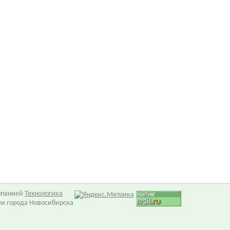
омпанией
Технологика
ии города Новосибирска