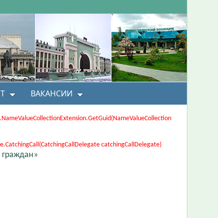
Т
ВАКАНСИИ
ons.NameValueCollectionExtension.GetGuid(NameValueCollection
CatchingCall(CatchingCallDelegate catchingCallDelegate)
 граждан»