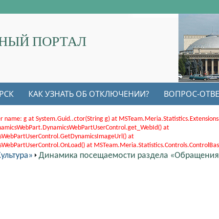
НЫЙ ПОРТАЛ
РСК
КАК УЗНАТЬ ОБ ОТКЛЮЧЕНИИ?
ВОПРОС-ОТВЕ
r name: g at System.Guid..ctor(String g) at MSTeam.Meria.Statistics.Extensi
.DynamicsWebPart.DynamicsWebPartUserControl.get_WebId() at
sWebPartUserControl.GetDynamicsImageUrl() at
bPartUserControl.OnLoad() at MSTeam.Meria.Statistics.Controls.ControlBase.
ультура»
Динамика посещаемости раздела «Обращения