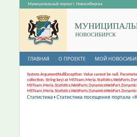
Муниципальный портал г. Новосибирска
МУНИЦИПАЛЬ
НОВОСИБИРСК
ГЛАВНАЯ
О ПРОЕКТЕ
МОЙ НОВОСИБИ
System.ArgumentNullException: Value cannot be null. Paramete
collection, String key) at MSTeam.Meria.Statistics.WebParts
MSTeam.Meria.Statistics.WebParts.DynamicsWebPart.Dynamic
MSTeam.Meria.Statistics.WebParts.DynamicsWebPart.DynamicsWe
Статистика
Статистика посещения портала «К