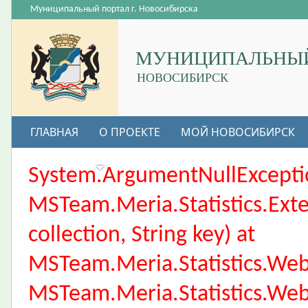
Муниципальный портал г. Новосибирска
МУНИЦИПАЛЬНЫЙ
НОВОСИБИРСК
ГЛАВНАЯ
О ПРОЕКТЕ
МОЙ НОВОСИБИРСК
ВАКАНСИИ
System.ArgumentNullException
MSTeam.Meria.Statistics.Ext
collection, String key) at
MSTeam.Meria.Statistics.We
MSTeam.Meria.Statistics.We