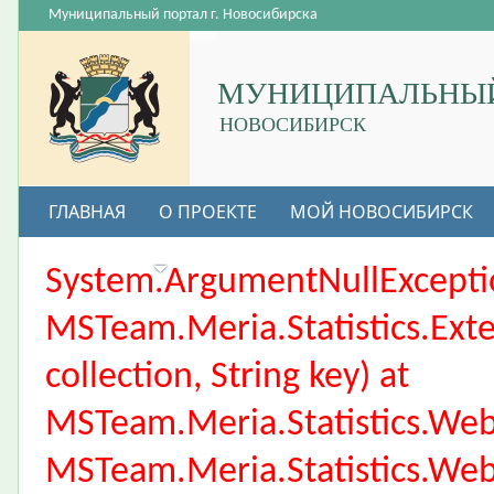
Муниципальный портал г. Новосибирска
МУНИЦИПАЛЬНЫЙ
НОВОСИБИРСК
ГЛАВНАЯ
О ПРОЕКТЕ
МОЙ НОВОСИБИРСК
ВАКАНСИИ
System.ArgumentNullException
MSTeam.Meria.Statistics.Ext
collection, String key) at
MSTeam.Meria.Statistics.We
MSTeam.Meria.Statistics.We